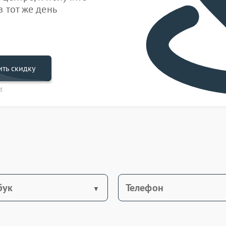
 тот же день
ть скидку
и
бук
Телефон