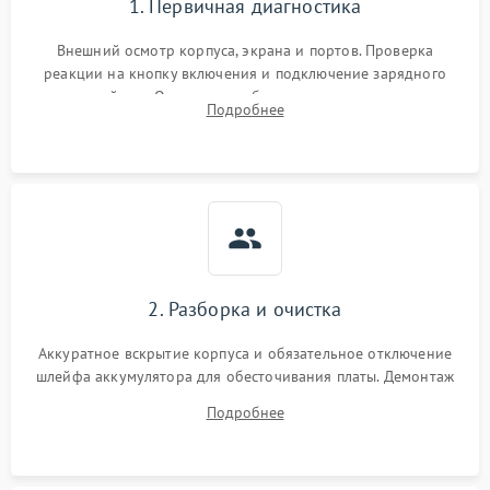
1. Первичная диагностика
Внешний осмотр корпуса, экрана и портов. Проверка
реакции на кнопку включения и подключение зарядного
устройства. Оценка потребления тока с помощью
Подробнее
лабораторного блока питания для локализации проблемы.
2. Разборка и очистка
Аккуратное вскрытие корпуса и обязательное отключение
шлейфа аккумулятора для обесточивания платы. Демонтаж
системы охлаждения, очистка кулера от пыли и удаление
Подробнее
высохшей термопасты с кристаллов чипов.