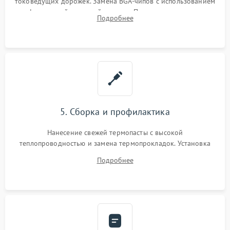
токоведущих дорожек. Замена BGA-чипов с использованием
инфракрасной паяльной станции. Прошивка микросхемы
Подробнее
BIOS или замена поврежденных портов USB
5. Сборка и профилактика
Нанесение свежей термопасты с высокой
теплопроводностью и замена термопрокладок. Установка
системы охлаждения, подключение всех внутренних
Подробнее
шлейфов, модулей памяти и накопителей. Предварительная
сборка корпуса.