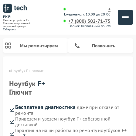
+
Ежедневно, с 10:00 до 20:00
FIX-F+
+7 (800) 302-71-75
Ремонт устройств F+
Специализированный
Звонок бесплатный по РФ
cервисный центр г.
Хабаровск
Мы ремонтируем
Позвонить
овске
Ноутбук F+ глючит
Ноутбук
F+
Глючит
Бесплатная диагностика
даже при отказе от
ремонта
Привезем и увезем ноутбук F+ собственной
доставкой
Гарантия на наши работы по ремонту ноутбуков F+