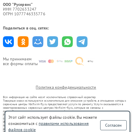
ООО "Русервис"
ИНН 7702633247
ОГРН 1077746335776
Поделиться в соц. сетях:
Мы принимаем
все формы оплаты
Политика конфиденциальности
Вся информация на сайте носит исключительно справочный характер.
Товарные знаки используются исключительно для описания устройств, в отношении которых
сервисные центры hbr.fixim-fly.ru предоставляют услуги по ремонту. Услуги оказываются в
неавторизованных сервисных центрах hbr.fixim-fly.ru, которые не связаны с
правообладателями товарных знаков или их официальными представителями.
Ремонт осуществляется для устройств, уже введенных в гражданский оборот в соответствии
Этот сайт использует файлы cookie. Вы можете
со статьей 1487 ГК РФ.
Использование товарных знаков не преследует цели индивидуализации услуг или введения
ознакомиться с
правилами использования
Согласен
потребителей в заблуждение, а служит для информирования о предоставляемых услугах по
ремонту техники указанных брендов.
файлов cookie