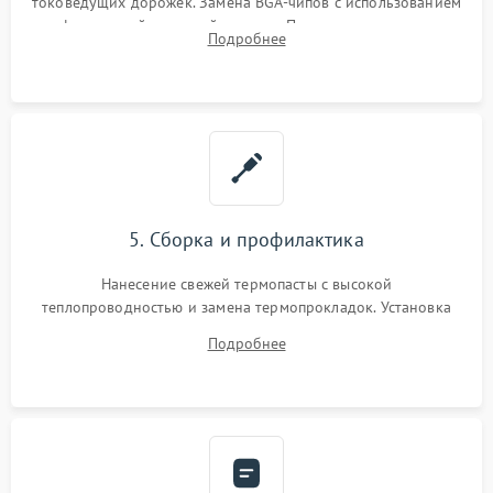
токоведущих дорожек. Замена BGA-чипов с использованием
инфракрасной паяльной станции. Прошивка микросхемы
Подробнее
BIOS или замена поврежденных портов USB
5. Сборка и профилактика
Нанесение свежей термопасты с высокой
теплопроводностью и замена термопрокладок. Установка
системы охлаждения, подключение всех внутренних
Подробнее
шлейфов, модулей памяти и накопителей. Предварительная
сборка корпуса.