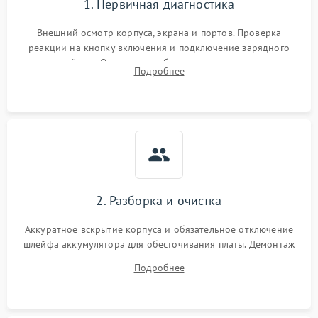
1. Первичная диагностика
Внешний осмотр корпуса, экрана и портов. Проверка
реакции на кнопку включения и подключение зарядного
устройства. Оценка потребления тока с помощью
Подробнее
лабораторного блока питания для локализации проблемы.
2. Разборка и очистка
Аккуратное вскрытие корпуса и обязательное отключение
шлейфа аккумулятора для обесточивания платы. Демонтаж
системы охлаждения, очистка кулера от пыли и удаление
Подробнее
высохшей термопасты с кристаллов чипов.