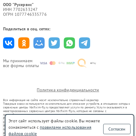
ООО "Русервис"
ИНН 7702633247
ОГРН 1077746335776
Поделиться в соц. сетях:
Мы принимаем
все формы оплаты
Политика конфиденциальности
Вся информация на сайте носит исключительно справочный характер.
Товарные знаки используются исключительно для описания устройств, в отношении которых
сервисные центры hbr.fixim-fly.ru предоставляют услуги по ремонту. Услуги оказываются в
неавторизованных сервисных центрах hbr.fixim-fly.ru, которые не связаны с
правообладателями товарных знаков или их официальными представителями.
Ремонт осуществляется для устройств, уже введенных в гражданский оборот в соответствии
Этот сайт использует файлы cookie. Вы можете
со статьей 1487 ГК РФ.
Использование товарных знаков не преследует цели индивидуализации услуг или введения
ознакомиться с
правилами использования
Согласен
потребителей в заблуждение, а служит для информирования о предоставляемых услугах по
ремонту техники указанных брендов.
файлов cookie