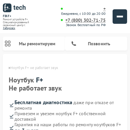
+
Ежедневно, с 10:00 до 20:00
FIX-F+
+7 (800) 302-71-75
Ремонт устройств F+
Специализированный
Звонок бесплатный по РФ
cервисный центр г.
Хабаровск
Мы ремонтируем
Позвонить
овске
Ноутбук F+ не работает звук
Ноутбук
F+
Не работает звук
Бесплатная диагностика
даже при отказе от
ремонта
Привезем и увезем ноутбук F+ собственной
доставкой
Гарантия на наши работы по ремонту ноутбуков F+