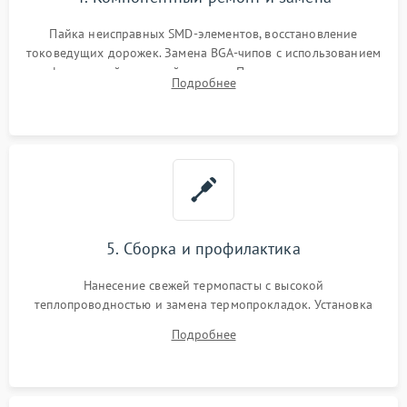
Пайка неисправных SMD-элементов, восстановление
токоведущих дорожек. Замена BGA-чипов с использованием
инфракрасной паяльной станции. Прошивка микросхемы
Подробнее
BIOS или замена поврежденных портов USB
5. Сборка и профилактика
Нанесение свежей термопасты с высокой
теплопроводностью и замена термопрокладок. Установка
системы охлаждения, подключение всех внутренних
Подробнее
шлейфов, модулей памяти и накопителей. Предварительная
сборка корпуса.