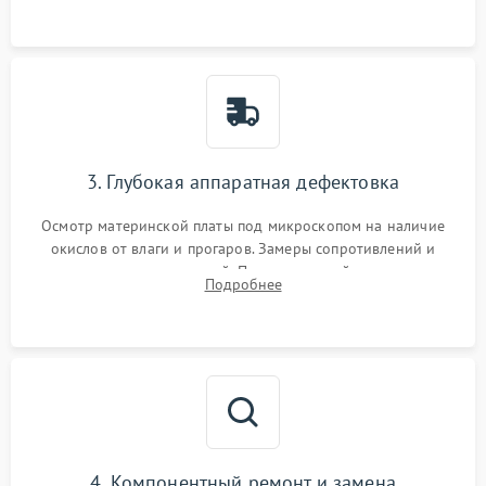
3. Глубокая аппаратная дефектовка
Осмотр материнской платы под микроскопом на наличие
окислов от влаги и прогаров. Замеры сопротивлений и
дежурных напряжений. Проверка цепей питания,
Подробнее
мультиконтроллера, процессора и видеочипа.
4. Компонентный ремонт и замена