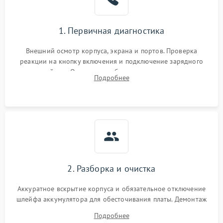
1. Первичная диагностика
Внешний осмотр корпуса, экрана и портов. Проверка
реакции на кнопку включения и подключение зарядного
устройства. Оценка потребления тока с помощью
Подробнее
лабораторного блока питания для локализации проблемы.
2. Разборка и очистка
Аккуратное вскрытие корпуса и обязательное отключение
шлейфа аккумулятора для обесточивания платы. Демонтаж
системы охлаждения, очистка кулера от пыли и удаление
Подробнее
высохшей термопасты с кристаллов чипов.