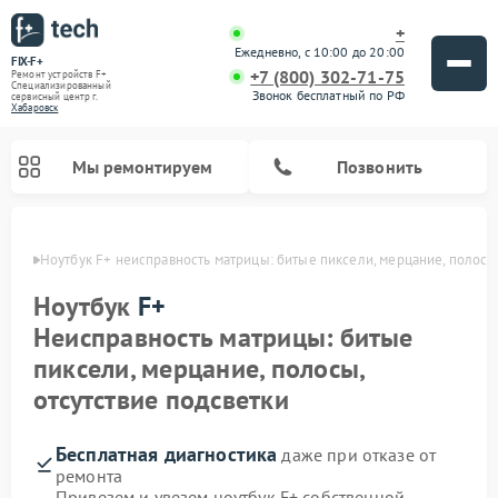
+
Ежедневно, с 10:00 до 20:00
FIX-F+
+7 (800) 302-71-75
Ремонт устройств F+
Специализированный
Звонок бесплатный по РФ
cервисный центр г.
Хабаровск
Мы ремонтируем
Позвонить
овске
Ноутбук F+ неисправность матрицы: битые пиксели, мерцание, полосы,
Ноутбук
F+
Неисправность матрицы: битые
пиксели, мерцание, полосы,
отсутствие подсветки
Бесплатная диагностика
даже при отказе от
ремонта
Привезем и увезем ноутбук F+ собственной