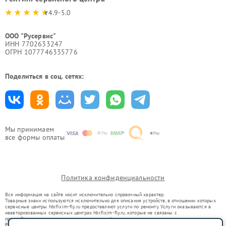
4.9-5.0
ООО "Русервис"
ИНН 7702633247
ОГРН 1077746335776
Поделиться в соц. сетях:
Мы принимаем
все формы оплаты
Политика конфиденциальности
Вся информация на сайте носит исключительно справочный характер.
Товарные знаки используются исключительно для описания устройств, в отношении которых
сервисные центры hbr.fixim-fly.ru предоставляют услуги по ремонту. Услуги оказываются в
неавторизованных сервисных центрах hbr.fixim-fly.ru, которые не связаны с
правообладателями товарных знаков или их официальными представителями.
Ремонт осуществляется для устройств, уже введенных в гражданский оборот в соответствии