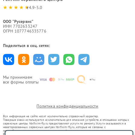
4.9-5.0
ООО "Русервис"
ИНН 7702633247
ОГРН 1077746335776
Поделиться в соц. сетях:
Мы принимаем
все формы оплаты
Политика конфиденциальности
Вся информация на сайте носит исключительно справочный характер.
Товарные знаки используются исключительно для описания устройств, в отношении которых
сервисные центры hbr.fixim-fly.ru предоставляют услуги по ремонту. Услуги оказываются в
неавторизованных сервисных центрах hbr.fixim-fly.ru, которые не связаны с
правообладателями товарных знаков или их официальными представителями.
Ремонт осуществляется для устройств, уже введенных в гражданский оборот в соответствии