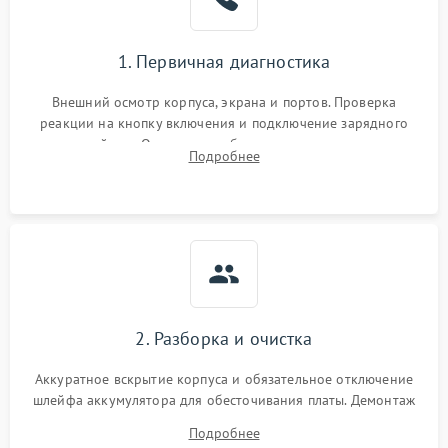
1. Первичная диагностика
Внешний осмотр корпуса, экрана и портов. Проверка
реакции на кнопку включения и подключение зарядного
устройства. Оценка потребления тока с помощью
Подробнее
лабораторного блока питания для локализации проблемы.
2. Разборка и очистка
Аккуратное вскрытие корпуса и обязательное отключение
шлейфа аккумулятора для обесточивания платы. Демонтаж
системы охлаждения, очистка кулера от пыли и удаление
Подробнее
высохшей термопасты с кристаллов чипов.