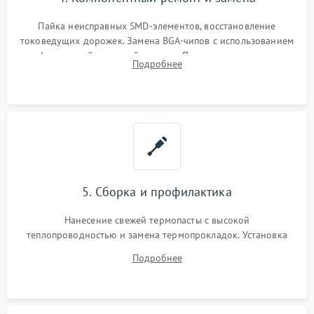
Пайка неисправных SMD-элементов, восстановление
токоведущих дорожек. Замена BGA-чипов с использованием
инфракрасной паяльной станции. Прошивка микросхемы
Подробнее
BIOS или замена поврежденных портов USB
5. Сборка и профилактика
Нанесение свежей термопасты с высокой
теплопроводностью и замена термопрокладок. Установка
системы охлаждения, подключение всех внутренних
Подробнее
шлейфов, модулей памяти и накопителей. Предварительная
сборка корпуса.