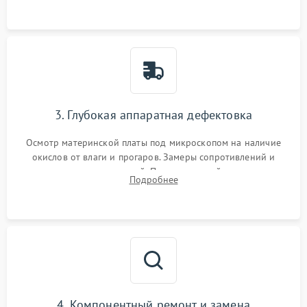
3. Глубокая аппаратная дефектовка
Осмотр материнской платы под микроскопом на наличие
окислов от влаги и прогаров. Замеры сопротивлений и
дежурных напряжений. Проверка цепей питания,
Подробнее
мультиконтроллера, процессора и видеочипа.
4. Компонентный ремонт и замена