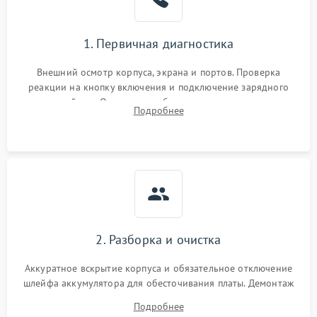
1. Первичная диагностика
Внешний осмотр корпуса, экрана и портов. Проверка
реакции на кнопку включения и подключение зарядного
устройства. Оценка потребления тока с помощью
Подробнее
лабораторного блока питания для локализации проблемы.
2. Разборка и очистка
Аккуратное вскрытие корпуса и обязательное отключение
шлейфа аккумулятора для обесточивания платы. Демонтаж
системы охлаждения, очистка кулера от пыли и удаление
Подробнее
высохшей термопасты с кристаллов чипов.