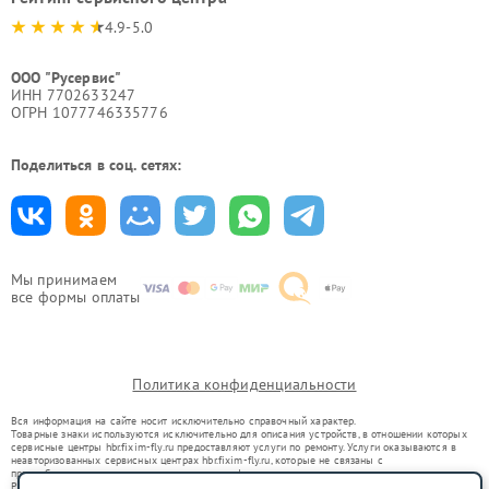
4.9-5.0
ООО "Русервис"
ИНН 7702633247
ОГРН 1077746335776
Поделиться в соц. сетях:
Мы принимаем
все формы оплаты
Политика конфиденциальности
Вся информация на сайте носит исключительно справочный характер.
Товарные знаки используются исключительно для описания устройств, в отношении которых
сервисные центры hbr.fixim-fly.ru предоставляют услуги по ремонту. Услуги оказываются в
неавторизованных сервисных центрах hbr.fixim-fly.ru, которые не связаны с
правообладателями товарных знаков или их официальными представителями.
Ремонт осуществляется для устройств, уже введенных в гражданский оборот в соответствии