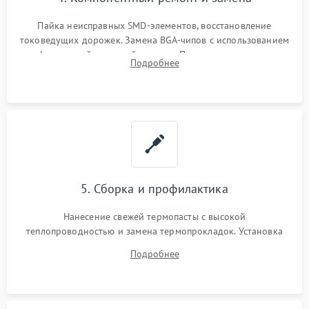
Пайка неисправных SMD-элементов, восстановление
токоведущих дорожек. Замена BGA-чипов с использованием
инфракрасной паяльной станции. Прошивка микросхемы
Подробнее
BIOS или замена поврежденных портов USB
5. Сборка и профилактика
Нанесение свежей термопасты с высокой
теплопроводностью и замена термопрокладок. Установка
системы охлаждения, подключение всех внутренних
Подробнее
шлейфов, модулей памяти и накопителей. Предварительная
сборка корпуса.