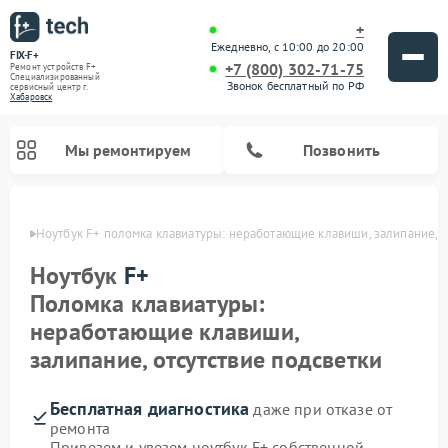
+
Ежедневно, с 10:00 до 20:00
FIX-F+
+7 (800) 302-71-75
Ремонт устройств F+
Специализированный
Звонок бесплатный по РФ
cервисный центр г.
Хабаровск
Мы ремонтируем
Позвонить
овске
Ноутбук F+ поломка клавиатуры: неработающие клавиши, залипание, о
Ноутбук
F+
Поломка клавиатуры:
неработающие клавиши,
залипание, отсутствие подсветки
Бесплатная диагностика
даже при отказе от
ремонта
Привезем и увезем ноутбук F+ собственной