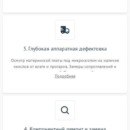
3. Глубокая аппаратная дефектовка
Осмотр материнской платы под микроскопом на наличие
окислов от влаги и прогаров. Замеры сопротивлений и
дежурных напряжений. Проверка цепей питания,
Подробнее
мультиконтроллера, процессора и видеочипа.
4. Компонентный ремонт и замена