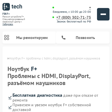
+
Ежедневно, с 10:00 до 20:00
FIX-F+
+7 (800) 302-71-75
Ремонт устройств F+
Специализированный
Звонок бесплатный по РФ
cервисный центр г.
Хабаровск
Мы ремонтируем
Позвонить
овске
Ноутбук F+ проблемы с hdmi, displayport, разъёмом наушников
Ноутбук
F+
Проблемы с HDMI, DisplayPort,
разъёмом наушников
Бесплатная диагностика
даже при отказе от
ремонта
Привезем и увезем ноутбук F+ собственной
доставкой