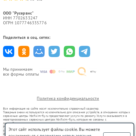
ООО "Русервис"
ИНН 7702633247
ОГРН 1077746335776
Поделиться в соц. сетях:
Мы принимаем
все формы оплаты
Политика конфиденциальности
Вся информация на сайте носит исключительно справочный характер.
Товарные знаки используются исключительно для описания устройств, в отношении которых
сервисные центры hbr.fixim-fly.ru предоставляют услуги по ремонту. Услуги оказываются в
неавторизованных сервисных центрах hbr.fixim-fly.ru, которые не связаны с
правообладателями товарных знаков или их официальными представителями.
Ремонт осуществляется для устройств, уже введенных в гражданский оборот в соответствии
Этот сайт использует файлы cookie. Вы можете
со статьей 1487 ГК РФ.
Использование товарных знаков не преследует цели индивидуализации услуг или введения
ознакомиться с
правилами использования