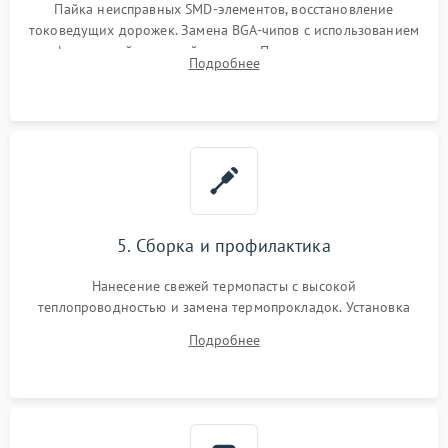
Пайка неисправных SMD-элементов, восстановление
токоведущих дорожек. Замена BGA-чипов с использованием
инфракрасной паяльной станции. Прошивка микросхемы
Подробнее
BIOS или замена поврежденных портов USB
5. Сборка и профилактика
Нанесение свежей термопасты с высокой
теплопроводностью и замена термопрокладок. Установка
системы охлаждения, подключение всех внутренних
Подробнее
шлейфов, модулей памяти и накопителей. Предварительная
сборка корпуса.