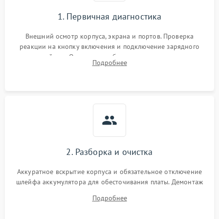
1. Первичная диагностика
Внешний осмотр корпуса, экрана и портов. Проверка
реакции на кнопку включения и подключение зарядного
устройства. Оценка потребления тока с помощью
Подробнее
лабораторного блока питания для локализации проблемы.
2. Разборка и очистка
Аккуратное вскрытие корпуса и обязательное отключение
шлейфа аккумулятора для обесточивания платы. Демонтаж
системы охлаждения, очистка кулера от пыли и удаление
Подробнее
высохшей термопасты с кристаллов чипов.