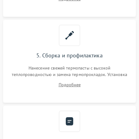
BIOS или замена поврежденных портов USB
5. Сборка и профилактика
Нанесение свежей термопасты с высокой
теплопроводностью и замена термопрокладок. Установка
системы охлаждения, подключение всех внутренних
Подробнее
шлейфов, модулей памяти и накопителей. Предварительная
сборка корпуса.