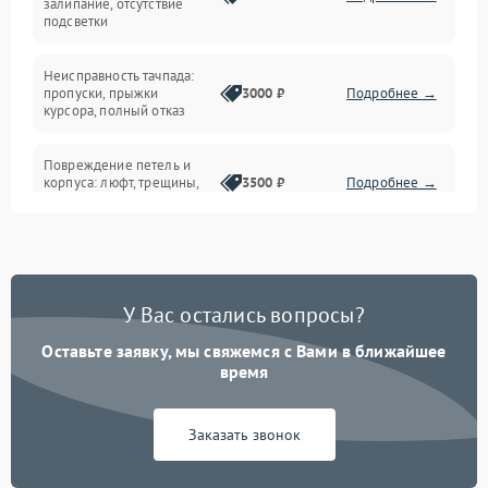
залипание, отсутствие
подсветки
Батарея
Неисправность тачпада:
Сеть и интернет
пропуски, прыжки
3000 ₽
Подробнее →
курсора, полный отказ
Система охлаждения
Повреждение петель и
корпуса: люфт, трещины,
3500 ₽
Подробнее →
деформация
Проблемы аккумулятора:
быстрая разрядка,
2500 ₽
Подробнее →
невозможность зарядки,
вздутие
У Вас остались вопросы?
Оставьте заявку, мы свяжемся с Вами в ближайшее
Неисправность зарядного
время
устройства или разъёма
2000 ₽
Подробнее →
питания
Заказать звонок
Перегрев из‑за пыли,
износа термопасты или
2500 ₽
Подробнее →
неисправности кулера