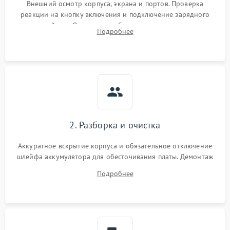
Внешний осмотр корпуса, экрана и портов. Проверка
реакции на кнопку включения и подключение зарядного
устройства. Оценка потребления тока с помощью
Подробнее
лабораторного блока питания для локализации проблемы.
2. Разборка и очистка
Аккуратное вскрытие корпуса и обязательное отключение
шлейфа аккумулятора для обесточивания платы. Демонтаж
системы охлаждения, очистка кулера от пыли и удаление
Подробнее
высохшей термопасты с кристаллов чипов.