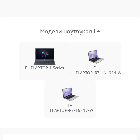
Выход из строя SSD или
HDD: медленная загрузка,
3000 ₽
Подробнее →
ошибки чтения,
пропадание диска
Модели ноутбуков F+
Неисправность
оперативной памяти:
2000 ₽
Подробнее →
вылеты приложений,
синие экраны
F+ FLAPTOP-I-Series
F+
FLAPTOP‑R7‑161024‑W
Проблемы Wi‑Fi или
2500 ₽
Подробнее →
Bluetooth модулей
F+
FLAPTOP‑R7‑16512‑W