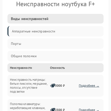
Неисправности ноутбука F+
Виды неисправностей
Аппаратные неисправности
Порты
Общие поломки
Неисправности
Стоимость
Устройства
Неисправность матрицы:
Программные ошибки
битые пиксели, мерцание,
5000 ₽
Подробнее →
полосы, отсутствие
подсветки
Электрические и системные сбои
Поломка клавиатуры:
Интерфейсные проблемы
неработающие клавиши,
2500 ₽
Подробнее →