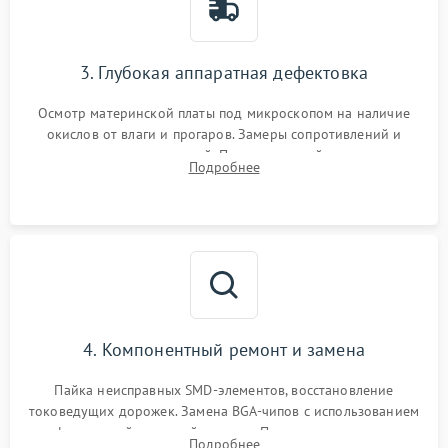
3. Глубокая аппаратная дефектовка
Осмотр материнской платы под микроскопом на наличие
окислов от влаги и прогаров. Замеры сопротивлений и
дежурных напряжений. Проверка цепей питания,
Подробнее
мультиконтроллера, процессора и видеочипа.
4. Компонентный ремонт и замена
Пайка неисправных SMD-элементов, восстановление
токоведущих дорожек. Замена BGA-чипов с использованием
инфракрасной паяльной станции. Прошивка микросхемы
Подробнее