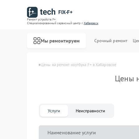
FIX-F+
Ремонт устройств F+
Специализированный cервисный центр г.
Хабаровск
Мы ремонтируем
Срочный ремонт
Це
Главная
Цены
Цены на ремонт ноутбука F+ в Хабаровске
Цены н
Услуги
Неисправности
Наименование услуги