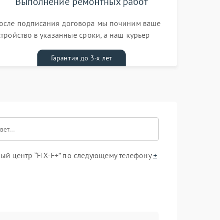
Выполнение ремонтных работ
осле подписания договора мы починим ваше
стройство в указанные сроки, а наш курьер
ривезет его к вам вместе с гарантийным
алоном бесплатно
Гарантия до 3-х лет
ый центр “FIX-F+” по следующему телефону
+