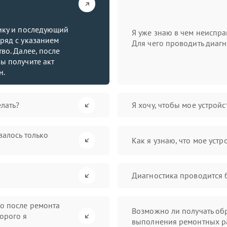
тику и последующий
Я уже знаю в чем неиспра
ряд с указанием
Для чего проводить диагн
во. Далее, после
ы получите акт
н.
лать?
Я хочу, чтобы мое устрой
валось только
Как я узнаю, что мое устр
Диагностика проводится 
во после ремонта
Возможно ли получать обр
орого я
выполнения ремонтных р