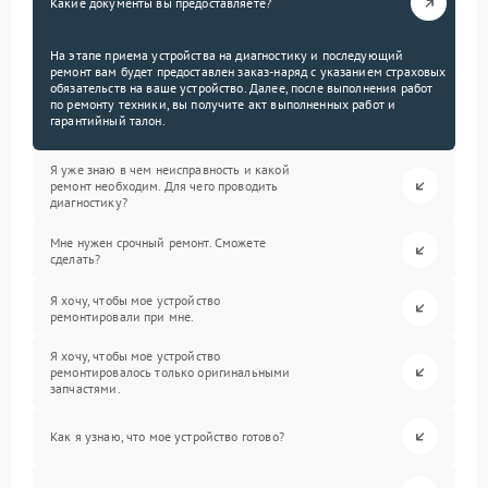
Какие документы вы предоставляете?
На этапе приема устройства на диагностику и последующий
ремонт вам будет предоставлен заказ-наряд с указанием страховых
обязательств на ваше устройство. Далее, после выполнения работ
по ремонту техники, вы получите акт выполненных работ и
гарантийный талон.
Я уже знаю в чем неисправность и какой
ремонт необходим. Для чего проводить
диагностику?
Мне нужен срочный ремонт. Сможете
сделать?
Я хочу, чтобы мое устройство
ремонтировали при мне.
Я хочу, чтобы мое устройство
ремонтировалось только оригинальными
запчастями.
Как я узнаю, что мое устройство готово?