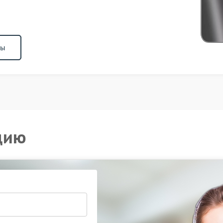
ны
цию