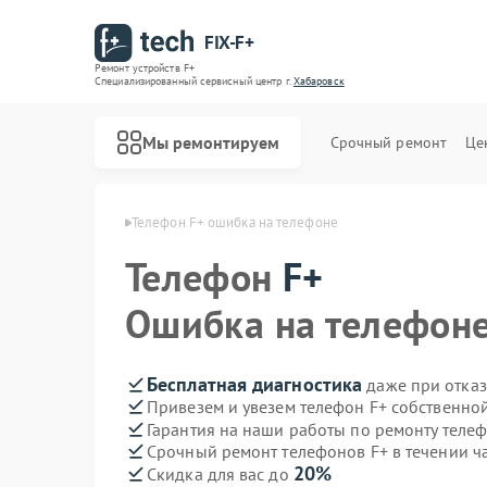
FIX-F+
Ремонт устройств F+
Специализированный cервисный центр г.
Хабаровск
Мы ремонтируем
Срочный ремонт
Це
нов F+ в Хабаровске
Телефон F+ ошибка на телефоне
Телефон
F+
Ошибка на телефон
Бесплатная диагностика
даже при отказ
Привезем и увезем телефон F+ собственно
Гарантия на наши работы по ремонту теле
Срочный ремонт телефонов F+ в течении ч
20%
Скидка для вас до