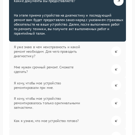
Какие документы вы предоставляете?
На этапе приема устройства на диагностику и последующий
ремонт вам будет предоставлен заказ-наряд с указанием страховых
обязательств на ваше устройство. Далее, после выполнения работ
по ремонту техники, вы получите акт выполненных работ и
гарантийный талон.
Я уже знаю в чем неисправность и какой
ремонт необходим. Для чего проводить
диагностику?
Мне нужен срочный ремонт. Сможете
сделать?
Я хочу, чтобы мое устройство
ремонтировали при мне.
Я хочу, чтобы мое устройство
ремонтировалось только оригинальными
запчастями.
Как я узнаю, что мое устройство готово?