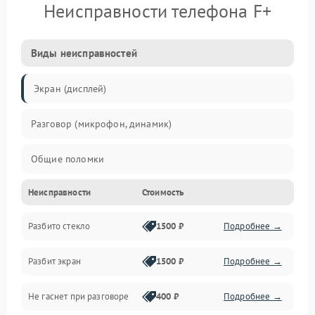
Неисправности телефона F+
Виды неисправностей
Экран (дисплей)
Разговор (микрофон, динамик)
Общие поломки
Неисправности
Стоимость
Проблемы связи
Разбито стекло
1500 ₽
Подробнее →
Камеры
Разбит экран
1500 ₽
Подробнее →
Проблемы с дисплеем и сенсором
Не гаснет при разговоре
400 ₽
Подробнее →
Зарядка