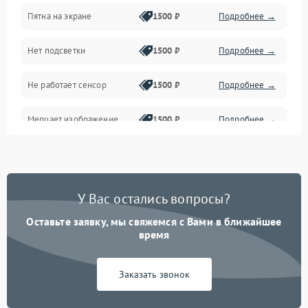
Пятна на экране
1500 ₽
Подробнее →
Проблемы с питанием, зарядкой и аккумулятором
Нет подсветки
1500 ₽
Подробнее →
Проблемы с работой системы, корпусом и другие
Не работает сенсор
1500 ₽
Подробнее →
Мерцает изображение
1500 ₽
Подробнее →
Не работает 3D Touch
2400 ₽
Подробнее →
Не работает Face ID
4000 ₽
Подробнее →
У Вас остались вопросы?
Оставьте заявку, мы свяжемся с Вами в ближайшее
время
Заказать звонок