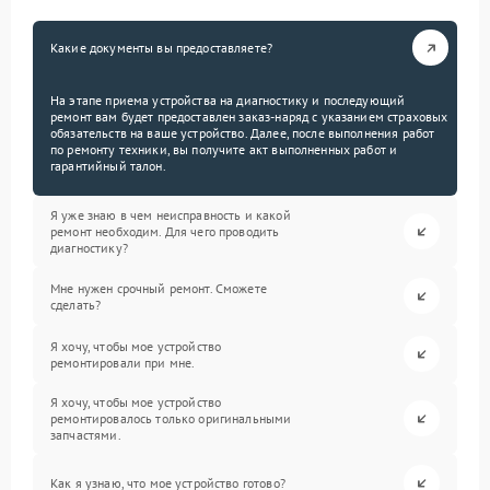
Какие документы вы предоставляете?
На этапе приема устройства на диагностику и последующий
ремонт вам будет предоставлен заказ-наряд с указанием страховых
обязательств на ваше устройство. Далее, после выполнения работ
по ремонту техники, вы получите акт выполненных работ и
гарантийный талон.
Я уже знаю в чем неисправность и какой
ремонт необходим. Для чего проводить
диагностику?
Мне нужен срочный ремонт. Сможете
сделать?
Я хочу, чтобы мое устройство
ремонтировали при мне.
Я хочу, чтобы мое устройство
ремонтировалось только оригинальными
запчастями.
Как я узнаю, что мое устройство готово?