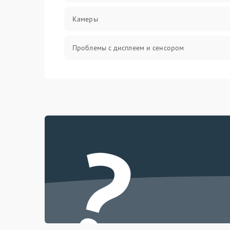
Камеры
Проблемы с дисплеем и сенсором
Зарядка
Проблемы с питанием, зарядкой и
аккумулятором
?
Проблемы с работой системы, корпусом и
другие