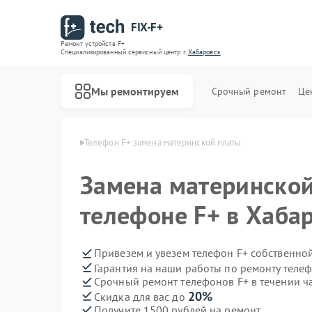
FIX-F+
Ремонт устройств F+
Специализированный cервисный центр г.
Хабаровск
Мы ремонтируем
Срочный ремонт
Це
нов F+ в Хабаровске
Телефон F+ замена материнской платы
Замена материнской
телефоне F+ в Хаба
Привезем и увезем телефон F+ собственно
Гарантия на наши работы по ремонту теле
Срочный ремонт телефонов F+ в течении ч
20%
Скидка для вас до
Получите 1500 рублей на ремонт