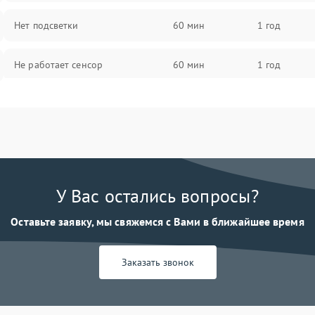
Нет подсветки
60 мин
1 год
Не работает сенсор
60 мин
1 год
Мерцает изображение
60 мин
1 год
Не работает 3D Touch
60 мин
1 год
Не работает Face ID
60 мин
1 год
У Вас остались вопросы?
Оставьте заявку, мы свяжемся с Вами в ближайшее время
Заказать звонок