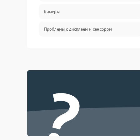
Камеры
Проблемы с дисплеем и сенсором
Зарядка
Проблемы с питанием, зарядкой и
аккумулятором
?
Проблемы с работой системы, корпусом и
другие