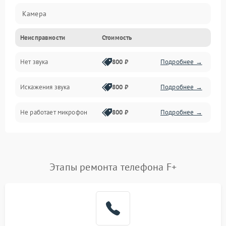
Камера
Неисправности
Стоимость
Управление
Нет звука
800 ₽
Подробнее →
ПО
Искажения звука
800 ₽
Подробнее →
Связь
Не работает микрофон
800 ₽
Подробнее →
Корпус/Герметичность
Электронные компоненты
Этапы ремонта телефона F+