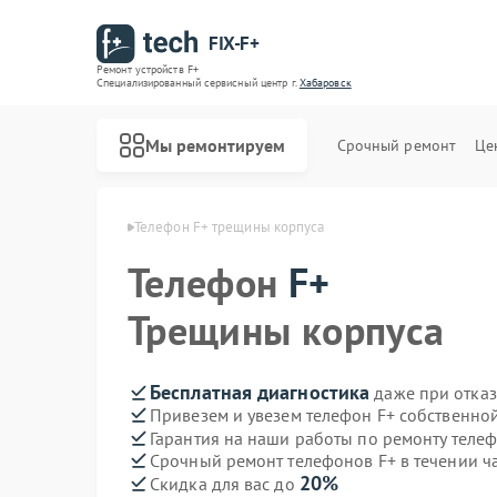
FIX-F+
Ремонт устройств F+
Специализированный cервисный центр г.
Хабаровск
Мы ремонтируем
Срочный ремонт
Це
нов F+ в Хабаровске
Телефон F+ трещины корпуса
Телефон
F+
Трещины корпуса
Бесплатная диагностика
даже при отказ
Привезем и увезем телефон F+ собственно
Гарантия на наши работы по ремонту теле
Срочный ремонт телефонов F+ в течении ч
20%
Скидка для вас до