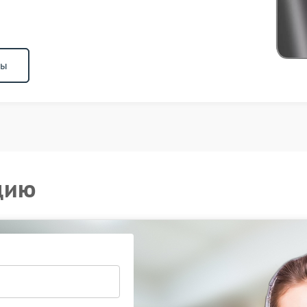
ны
цию